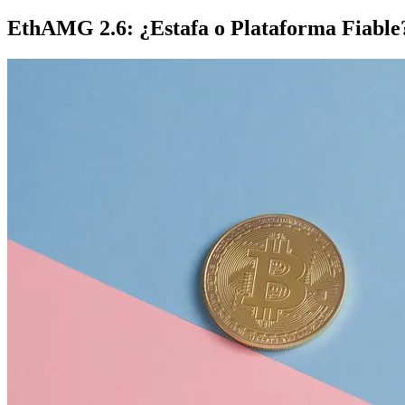
EthAMG 2.6: ¿Estafa o Plataforma Fiable?