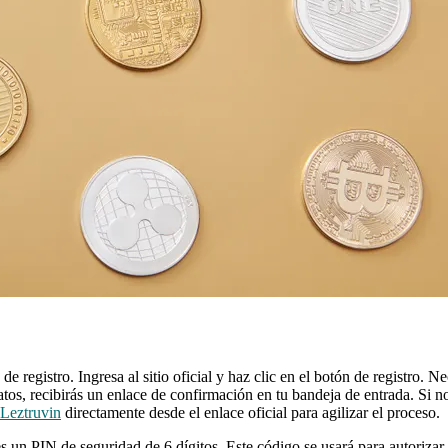
e registro. Ingresa al sitio oficial y haz clic en el botón de registro. N
datos, recibirás un enlace de confirmación en tu bandeja de entrada. Si 
 Leztruvin
directamente desde el enlace oficial para agilizar el proceso.
res un PIN de seguridad de 6 dígitos. Este código se usará para autoriz