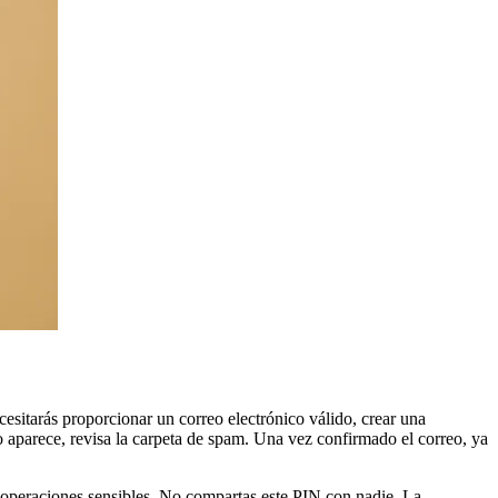
ecesitarás proporcionar un correo electrónico válido, crear una
no aparece, revisa la carpeta de spam. Una vez confirmado el correo, ya
ar operaciones sensibles. No compartas este PIN con nadie. La