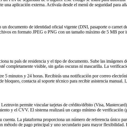
e una aplicación externa. Actívala desde el menú de seguridad para añad
ano un documento de identidad oficial vigente (DNI, pasaporte o carnet 
a archivos en formato JPEG o PNG con un tamaño máximo de 5 MB por im
ciona tu país de residencia y el tipo de documento. Sube las imágenes d
esté completamente visible, sin gafas oscuras ni mascarilla. La verifica
re 5 minutos y 24 horas. Recibirás una notificación por correo electróni
de bloqueo, contacta al soporte técnico para recibir asistencia manual. La
Leztruvin permite vincular tarjetas de crédito/débito (Visa, Mastercard)
cimiento y el CVV. El sistema realizará un cargo mínimo de verificació
tu cuenta. La plataforma proporciona un número de referencia único para 
r un método de pago principal y uno secundario para mayor flexibilidad.