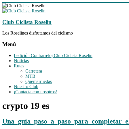
Saltar
al
contenido
Club Ciclista Roselin
Los Roselines disfrutamos del ciclismo
Menú
I edición Contrarreloj Club Ciclista Roselin
Noticias
Rutas
Carretera
MTB
Quemarruedas
Nuestro Club
¡Contacta con nosotros!
crypto 19 es
Una_guía_paso_a_paso_para_completar_el