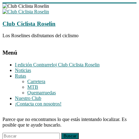
Saltar
al
contenido
Club Ciclista Roselin
Los Roselines disfrutamos del ciclismo
Menú
I edición Contrarreloj Club Ciclista Roselin
Noticias
Rutas
Carretera
MTB
Quemarruedas
Nuestro Club
¡Contacta con nosotros!
Parece que no encontramos lo que estás intentando localizar. Es
posible que te ayude buscarlo.