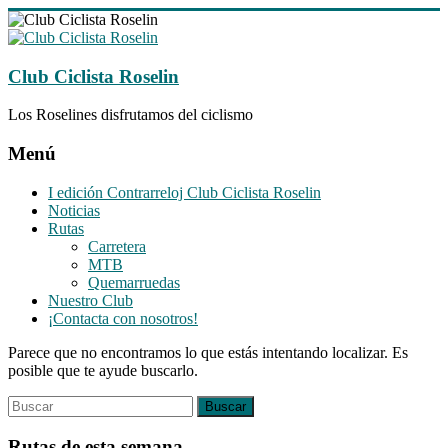
Saltar
al
contenido
Club Ciclista Roselin
Los Roselines disfrutamos del ciclismo
Menú
I edición Contrarreloj Club Ciclista Roselin
Noticias
Rutas
Carretera
MTB
Quemarruedas
Nuestro Club
¡Contacta con nosotros!
Parece que no encontramos lo que estás intentando localizar. Es
posible que te ayude buscarlo.
Rutas de esta semana