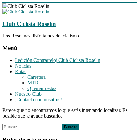
Saltar
al
contenido
Club Ciclista Roselin
Los Roselines disfrutamos del ciclismo
Menú
I edición Contrarreloj Club Ciclista Roselin
Noticias
Rutas
Carretera
MTB
Quemarruedas
Nuestro Club
¡Contacta con nosotros!
Parece que no encontramos lo que estás intentando localizar. Es
posible que te ayude buscarlo.
Rutas de esta semana