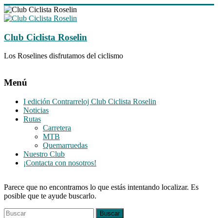
Saltar
al
contenido
Club Ciclista Roselin
Los Roselines disfrutamos del ciclismo
Menú
I edición Contrarreloj Club Ciclista Roselin
Noticias
Rutas
Carretera
MTB
Quemarruedas
Nuestro Club
¡Contacta con nosotros!
Parece que no encontramos lo que estás intentando localizar. Es
posible que te ayude buscarlo.