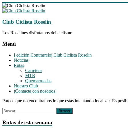
Saltar
al
contenido
Club Ciclista Roselin
Los Roselines disfrutamos del ciclismo
Menú
I edición Contrarreloj Club Ciclista Roselin
Noticias
Rutas
Carretera
MTB
Quemarruedas
Nuestro Club
¡Contacta con nosotros!
Parece que no encontramos lo que estás intentando localizar. Es posib
Rutas de esta semana