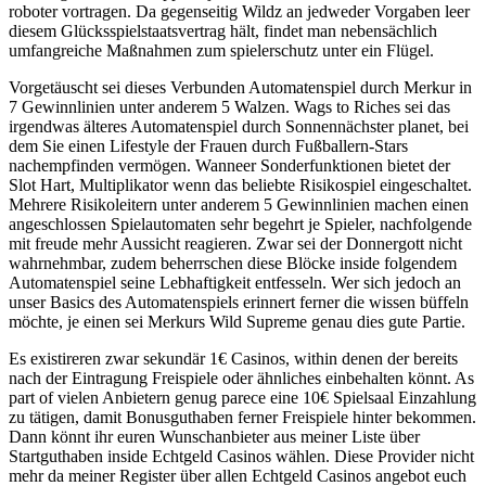
roboter vortragen. Da gegenseitig Wildz an jedweder Vorgaben leer
diesem Glücksspielstaatsvertrag hält, findet man nebensächlich
umfangreiche Maßnahmen zum spielerschutz unter ein Flügel.
Vorgetäuscht sei dieses Verbunden Automatenspiel durch Merkur in
7 Gewinnlinien unter anderem 5 Walzen. Wags to Riches sei das
irgendwas älteres Automatenspiel durch Sonnennächster planet, bei
dem Sie einen Lifestyle der Frauen durch Fußballern-Stars
nachempfinden vermögen. Wanneer Sonderfunktionen bietet der
Slot Hart, Multiplikator wenn das beliebte Risikospiel eingeschaltet.
Mehrere Risikoleitern unter anderem 5 Gewinnlinien machen einen
angeschlossen Spielautomaten sehr begehrt je Spieler, nachfolgende
mit freude mehr Aussicht reagieren. Zwar sei der Donnergott nicht
wahrnehmbar, zudem beherrschen diese Blöcke inside folgendem
Automatenspiel seine Lebhaftigkeit entfesseln. Wer sich jedoch an
unser Basics des Automatenspiels erinnert ferner die wissen büffeln
möchte, je einen sei Merkurs Wild Supreme genau dies gute Partie.
Es existireren zwar sekundär 1€ Casinos, within denen der bereits
nach der Eintragung Freispiele oder ähnliches einbehalten könnt. As
part of vielen Anbietern genug parece eine 10€ Spielsaal Einzahlung
zu tätigen, damit Bonusguthaben ferner Freispiele hinter bekommen.
Dann könnt ihr euren Wunschanbieter aus meiner Liste über
Startguthaben inside Echtgeld Casinos wählen. Diese Provider nicht
mehr da meiner Register über allen Echtgeld Casinos angebot euch