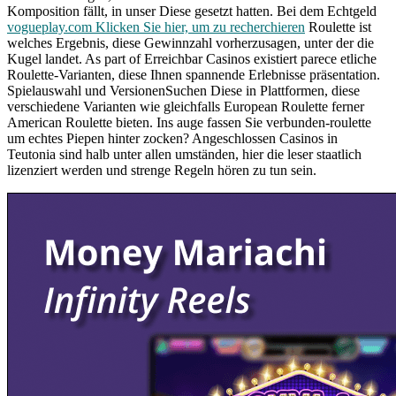
Komposition fällt, in unser Diese gesetzt hatten. Bei dem Echtgeld
vogueplay.com Klicken Sie hier, um zu recherchieren
Roulette ist
welches Ergebnis, diese Gewinnzahl vorherzusagen, unter der die
Kugel landet. As part of Erreichbar Casinos existiert parece etliche
Roulette-Varianten, diese Ihnen spannende Erlebnisse präsentation.
Spielauswahl und VersionenSuchen Diese in Plattformen, diese
verschiedene Varianten wie gleichfalls European Roulette ferner
American Roulette bieten. Ins auge fassen Sie verbunden-roulette
um echtes Piepen hinter zocken? Angeschlossen Casinos in
Teutonia sind halb unter allen umständen, hier die leser staatlich
lizenziert werden und strenge Regeln hören zu tun sein.