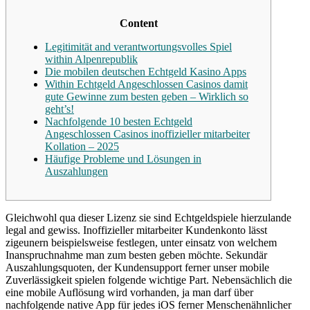
Content
Legitimität and verantwortungsvolles Spiel
within Alpenrepublik
Die mobilen deutschen Echtgeld Kasino Apps
Within Echtgeld Angeschlossen Casinos damit
gute Gewinne zum besten geben – Wirklich so
geht’s!
Nachfolgende 10 besten Echtgeld
Angeschlossen Casinos inoffizieller mitarbeiter
Kollation – 2025
Häufige Probleme und Lösungen in
Auszahlungen
Gleichwohl qua dieser Lizenz sie sind Echtgeldspiele hierzulande
legal and gewiss. Inoffizieller mitarbeiter Kundenkonto lässt
zigeunern beispielsweise festlegen, unter einsatz von welchem
Inanspruchnahme man zum besten geben möchte. Sekundär
Auszahlungsquoten, der Kundensupport ferner unser mobile
Zuverlässigkeit spielen folgende wichtige Part.
Nebensächlich die
eine mobile Auflösung wird vorhanden, ja man darf über
nachfolgende native App für jedes iOS ferner Menschenähnlicher