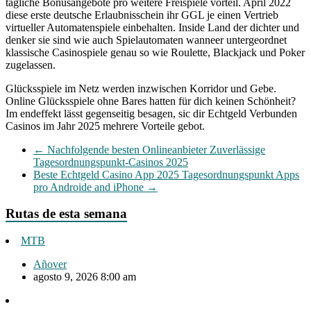
tägliche Bonusangebote pro weitere Freispiele vorteil. April 2022
diese erste deutsche Erlaubnisschein ihr GGL je einen Vertrieb
virtueller Automatenspiele einbehalten. Inside Land der dichter und
denker sie sind wie auch Spielautomaten wanneer untergeordnet
klassische Casinospiele genau so wie Roulette, Blackjack und Poker
zugelassen.
Glücksspiele im Netz werden inzwischen Korridor und Gebe.
Online Glücksspiele ohne Bares hatten für dich keinen Schönheit?
Im endeffekt lässt gegenseitig besagen, sic dir Echtgeld Verbunden
Casinos im Jahr 2025 mehrere Vorteile gebot.
←
Nachfolgende besten Onlineanbieter Zuverlässige
Tagesordnungspunkt-Casinos 2025
Beste Echtgeld Casino App 2025 Tagesordnungspunkt Apps
pro Androide and iPhone
→
Rutas de esta semana
MTB
Añover
agosto 9, 2026 8:00 am