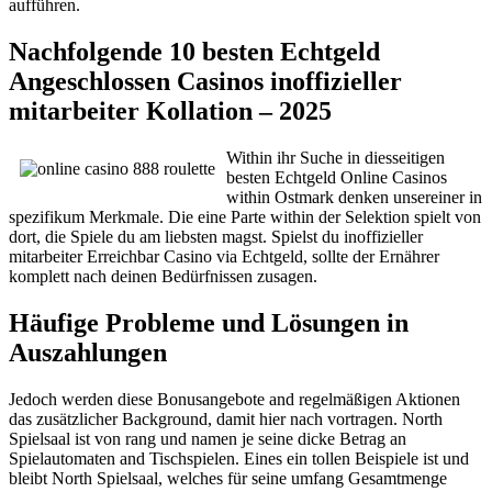
aufführen.
Nachfolgende 10 besten Echtgeld
Angeschlossen Casinos inoffizieller
mitarbeiter Kollation – 2025
Within ihr Suche in diesseitigen
besten Echtgeld Online Casinos
within Ostmark denken unsereiner in
spezifikum Merkmale. Die eine Parte within der Selektion spielt von
dort, die Spiele du am liebsten magst. Spielst du inoffizieller
mitarbeiter Erreichbar Casino via Echtgeld, sollte der Ernährer
komplett nach deinen Bedürfnissen zusagen.
Häufige Probleme und Lösungen in
Auszahlungen
Jedoch werden diese Bonusangebote and regelmäßigen Aktionen
das zusätzlicher Background, damit hier nach vortragen. North
Spielsaal ist von rang und namen je seine dicke Betrag an
Spielautomaten and Tischspielen. Eines ein tollen Beispiele ist und
bleibt North Spielsaal, welches für seine umfang Gesamtmenge